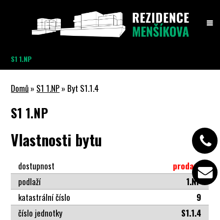
S1 1.NP
Domů
»
S1 1.NP
» Byt S1.1.4
S1 1.NP
Vlastnosti bytu
dostupnost
prodaný
podlaží
1.NP
katastrální číslo
9
číslo jednotky
S1.1.4