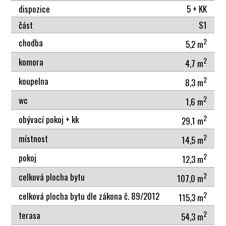
dispozice
5 + KK
část
S1
2
chodba
5,2 m
2
komora
4,7 m
2
koupelna
8,3 m
2
wc
1,6 m
2
obývací pokoj + kk
29,1 m
2
místnost
14,5 m
2
pokoj
12,3 m
2
celková plocha bytu
107,0 m
2
celková plocha bytu dle zákona č. 89/2012
115,3 m
2
terasa
54,3 m