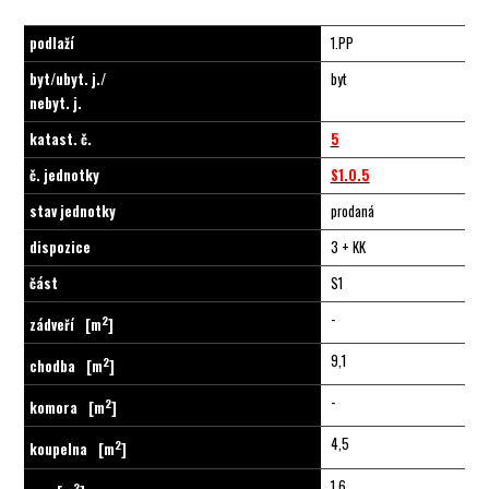
podlaží
1.PP
byt/ubyt. j./
byt
nebyt. j.
katast. č.
5
č. jednotky
S1.0.5
stav jednotky
prodaná
dispozice
3 + KK
část
S1
-
2
zádveří
[m
]
9,1
2
chodba
[m
]
-
2
komora
[m
]
4,5
2
koupelna
[m
]
1,6
2