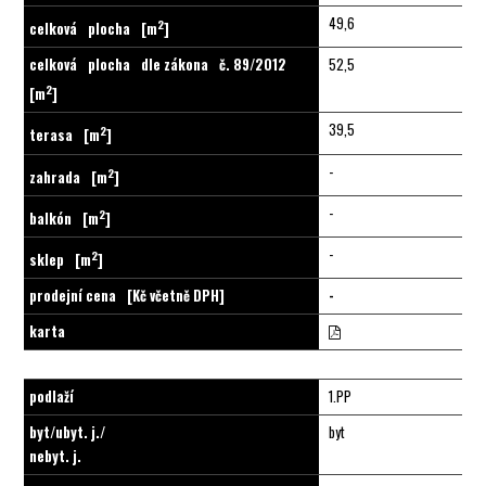
49,6
2
celková
plocha
[m
]
celková
plocha
dle zákona
č. 89/2012
52,5
2
[m
]
39,5
2
terasa
[m
]
-
2
zahrada
[m
]
-
2
balkón
[m
]
-
2
sklep
[m
]
prodejní cena
[Kč včetně DPH]
-
karta
podlaží
1.PP
byt/ubyt. j./
byt
nebyt. j.