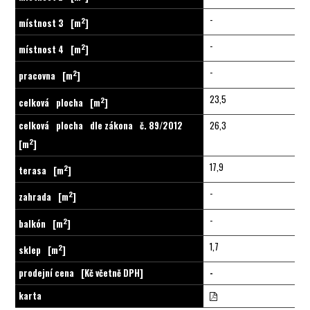
-
2
místnost 3
[m
]
-
2
místnost 4
[m
]
-
2
pracovna
[m
]
23,5
2
celková
plocha
[m
]
celková
plocha
dle zákona
č. 89/2012
26,3
2
[m
]
17,9
2
terasa
[m
]
-
2
zahrada
[m
]
-
2
balkón
[m
]
1,7
2
sklep
[m
]
prodejní cena
[Kč včetně DPH]
-
karta