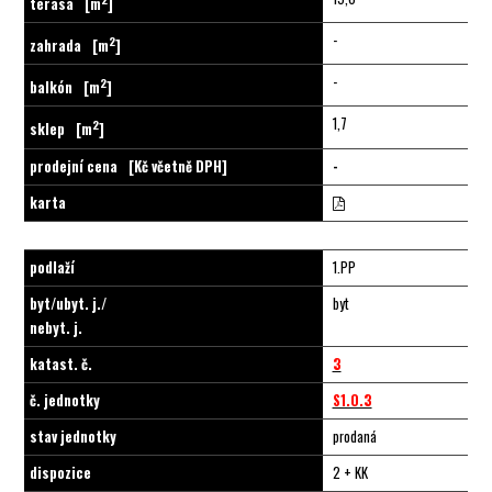
terasa
[m
]
-
2
zahrada
[m
]
-
2
balkón
[m
]
1,7
2
sklep
[m
]
prodejní cena
[Kč včetně DPH]
-
karta
podlaží
1.PP
byt/ubyt. j./
byt
nebyt. j.
katast. č.
3
č. jednotky
S1.0.3
stav jednotky
prodaná
dispozice
2 + KK