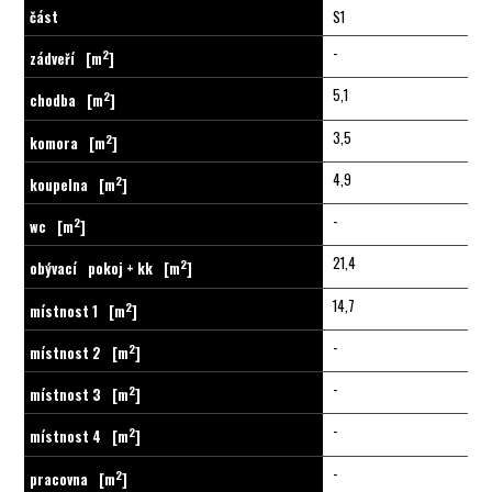
část
S1
-
2
zádveří
[m
]
5,1
2
chodba
[m
]
3,5
2
komora
[m
]
4,9
2
koupelna
[m
]
-
2
wc
[m
]
21,4
2
obývací
pokoj + kk
[m
]
14,7
2
místnost 1
[m
]
-
2
místnost 2
[m
]
-
2
místnost 3
[m
]
-
2
místnost 4
[m
]
-
2
pracovna
[m
]