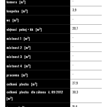
-
2
komora
[m
]
3,9
2
koupelna
[m
]
-
2
wc
[m
]
20,7
2
obývací
pokoj + kk
[m
]
-
2
místnost 1
[m
]
-
2
místnost 2
[m
]
-
2
místnost 3
[m
]
-
2
místnost 4
[m
]
-
2
pracovna
[m
]
27,9
2
celková
plocha
[m
]
celková
plocha
dle zákona
č. 89/2012
30,3
2
[m
]
15,6
2