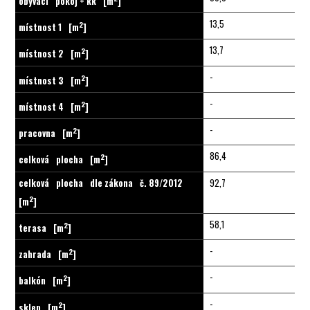
obývací
pokoj + kk
[m
]
13,5
2
místnost 1
[m
]
13,7
2
místnost 2
[m
]
-
2
místnost 3
[m
]
-
2
místnost 4
[m
]
-
2
pracovna
[m
]
86,4
2
celková
plocha
[m
]
celková
plocha
dle zákona
č. 89/2012
92,7
2
[m
]
58,1
2
terasa
[m
]
-
2
zahrada
[m
]
-
2
balkón
[m
]
-
2
sklep
[m
]