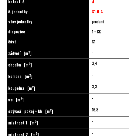
katast. č.
4
č. jednotky
S1.0.4
stav jednotky
prodaná
dispozice
1 + KK
část
S1
-
2
zádveří
[m
]
3,4
2
chodba
[m
]
-
2
komora
[m
]
3,3
2
koupelna
[m
]
-
2
wc
[m
]
16,8
2
obývací
pokoj + kk
[m
]
-
2
místnost 1
[m
]
-
2
místnost 2
[m
]