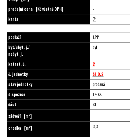
prodejní cena
[Kč včetně DPH]
-
karta
podlaží
1.PP
byt/ubyt. j./
byt
nebyt. j.
katast. č.
2
č. jednotky
S1.0.2
stav jednotky
prodaná
dispozice
1 + KK
část
S1
-
2
zádveří
[m
]
3,3
2
chodba
[m
]