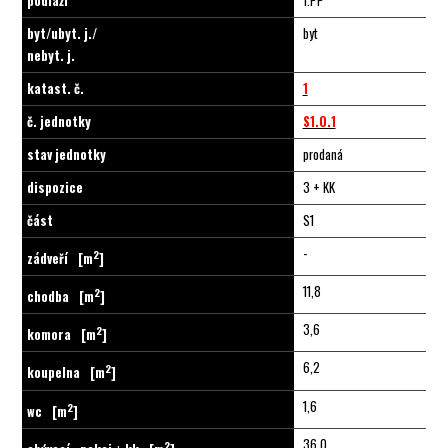
podlaží
1.PP
byt/ubyt. j./
byt
nebyt. j.
katast. č.
1
č. jednotky
S1.0.1
stav jednotky
prodaná
dispozice
3 + KK
část
S1
-
2
zádveří
[m
]
11,8
2
chodba
[m
]
3,6
2
komora
[m
]
6,2
2
koupelna
[m
]
1,6
2
wc
[m
]
36,0
2