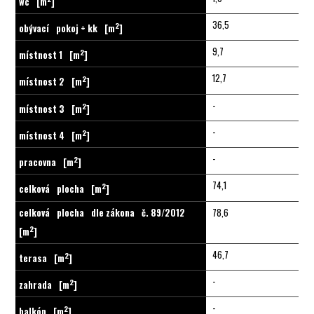
wc
[m
]
36,5
2
obývací
pokoj + kk
[m
]
9,7
2
místnost 1
[m
]
12,7
2
místnost 2
[m
]
-
2
místnost 3
[m
]
-
2
místnost 4
[m
]
-
2
pracovna
[m
]
74,1
2
celková
plocha
[m
]
celková
plocha
dle zákona
č. 89/2012
78,6
2
[m
]
46,7
2
terasa
[m
]
-
2
zahrada
[m
]
-
2
balkón
[m
]