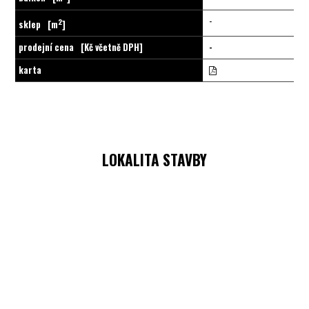
-
2
sklep
[m
]
prodejní cena
[Kč včetně DPH]
-
karta
LOKALITA STAVBY