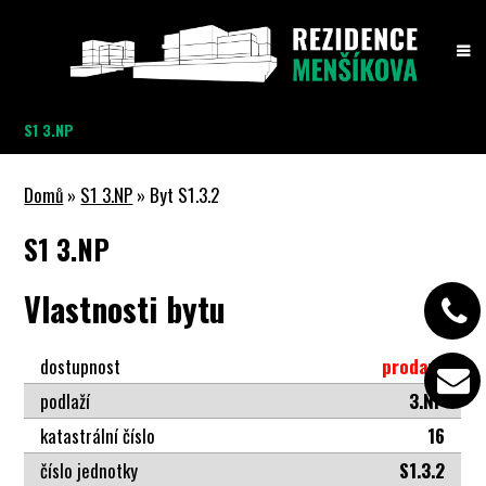
S1 3.NP
Domů
»
S1 3.NP
» Byt S1.3.2
S1 3.NP
Vlastnosti bytu
dostupnost
prodaný
podlaží
3.NP
katastrální číslo
16
číslo jednotky
S1.3.2