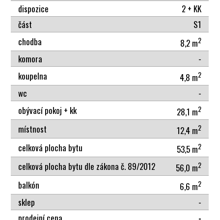
dispozice
2 + KK
část
S1
2
chodba
8,2 m
komora
-
2
koupelna
4,8 m
wc
-
2
obývací pokoj + kk
28,1 m
2
místnost
12,4 m
2
celková plocha bytu
53,5 m
2
celková plocha bytu dle zákona č. 89/2012
56,0 m
2
balkón
6,6 m
sklep
-
prodejní cena
-