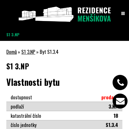
S1 3.NP
Domů
»
S1 3.NP
» Byt S1.3.4
S1 3.NP
Vlastnosti bytu
dostupnost
prodaný
podlaží
3.NP
katastrální číslo
18
číslo jednotky
S1.3.4