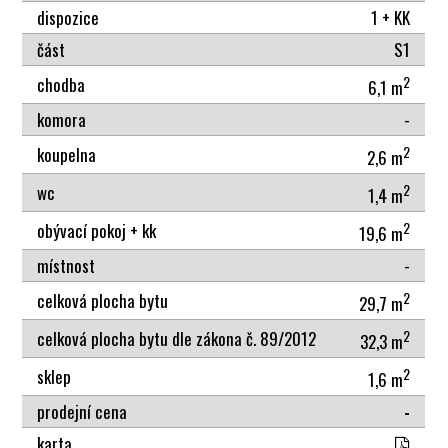
dispozice
1 + KK
část
S1
2
chodba
6,1 m
komora
-
2
koupelna
2,6 m
2
wc
1,4 m
2
obývací pokoj + kk
19,6 m
místnost
-
2
celková plocha bytu
29,7 m
2
celková plocha bytu dle zákona č. 89/2012
32,3 m
2
sklep
1,6 m
prodejní cena
-
karta