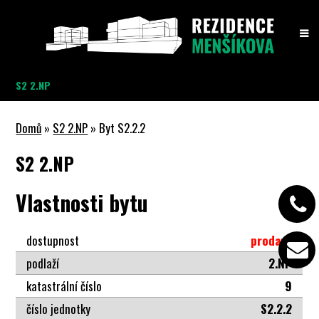
S2 2.NP
Domů
»
S2 2.NP
» Byt S2.2.2
S2 2.NP
Vlastnosti bytu
dostupnost
prodaný
podlaží
2.NP
katastrální číslo
9
číslo jednotky
S2.2.2