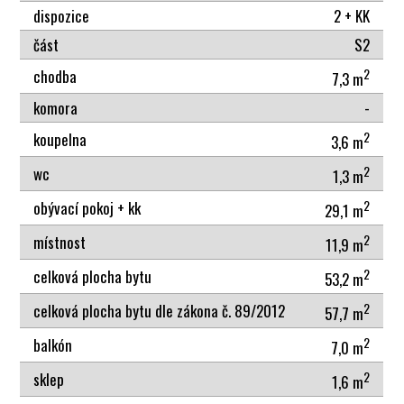
dispozice
2 + KK
část
S2
2
chodba
7,3 m
komora
-
2
koupelna
3,6 m
2
wc
1,3 m
2
obývací pokoj + kk
29,1 m
2
místnost
11,9 m
2
celková plocha bytu
53,2 m
2
celková plocha bytu dle zákona č. 89/2012
57,7 m
2
balkón
7,0 m
2
sklep
1,6 m