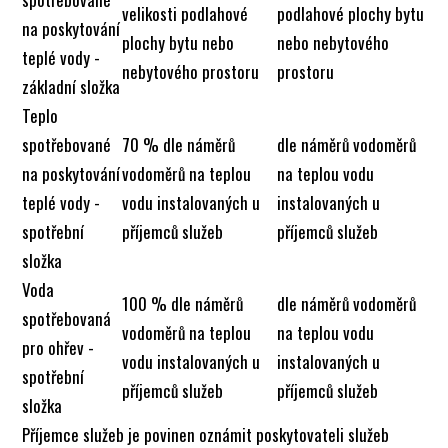
velikosti podlahové
podlahové plochy bytu
na poskytování
plochy bytu nebo
nebo nebytového
teplé vody -
nebytového prostoru
prostoru
základní složka
Teplo
spotřebované
70 % dle náměrů
dle náměrů vodoměrů
na poskytování
vodoměrů na teplou
na teplou vodu
teplé vody -
vodu instalovaných u
instalovaných u
spotřební
příjemců služeb
příjemců služeb
složka
Voda
100 % dle náměrů
dle náměrů vodoměrů
spotřebovaná
vodoměrů na teplou
na teplou vodu
pro ohřev -
vodu instalovaných u
instalovaných u
spotřební
příjemců služeb
příjemců služeb
složka
Příjemce služeb je povinen oznámit poskytovateli služeb