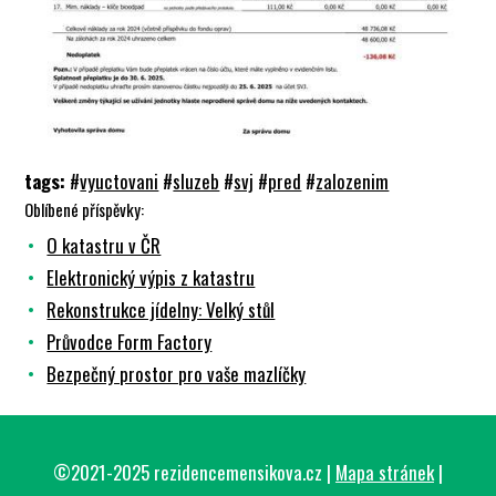
tags:
#
vyuctovani
#
sluzeb
#
svj
#
pred
#
zalozenim
Oblíbené příspěvky:
O katastru v ČR
Elektronický výpis z katastru
Rekonstrukce jídelny: Velký stůl
Průvodce Form Factory
Bezpečný prostor pro vaše mazlíčky
©2021-2025 rezidencemensikova.cz |
Mapa stránek
|