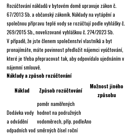
Rozúčtování nákladů v bytovém domě upravuje zákon č.
67/2013 Sb. a občanský zákoník. Náklady na vytápění a
společnou přípravu teplé vody se rozúčtují podle vyhlášky č.
269/2015 Sb., novelizované vyhláškou č. 274/2023 Sb.
V případě, že jste členem společenství vlastníků a byt
pronajímáte, máte povinnost předložit nájemci vyúčtování,
které je třeba přepracovat tak, aby odpovídalo ujednáním v
nájemní smlouvě.
Náklady a způsob rozúčtování
Možnost jiného
Náklad
Způsob rozúčtování
způsobu
poměr naměřených
Dodávka vody
hodnot na podružných
a odvádění
vodoměrech, příp. podle
Ano
odpadních vod
směrných čísel roční