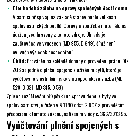
Dlouhodobá záloha na opravy společných částí domu:
Vlastníci přispívají na základě stanov podle velikosti
spoluvlastnických podílů. Opravy a spotřeba materiálu na
údržbu jsou hrazeny z tohoto zdroje. Úhrada je
zaúčtována ve výnosech (MD 955, D 649), čímž není
ovlivněn výsledek hospodaření.
Úklid:
Prováděn na základě dohody o provedení práce. Dle
ZOS se jedná o plnění spojené s užíváním bytů, které je
vyúčtováno vlastníkům jako vnitropodniková služba (MD
520, D 331; MD 315, D 58).
Způsob rozúčtování příspěvků na správu domu s byty ve
spoluvlastnictví je řešen v § 1180 odst. 2 NOZ a prováděcím
předpisem k tomuto zákonu, nařízením vlády č. 366/2013 Sb.
Vyúčtování plnění spojených s