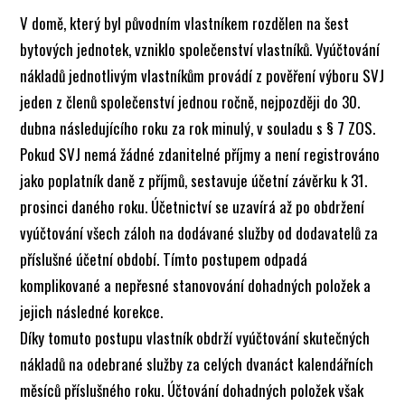
V domě, který byl původním vlastníkem rozdělen na šest
bytových jednotek, vzniklo společenství vlastníků. Vyúčtování
nákladů jednotlivým vlastníkům provádí z pověření výboru SVJ
jeden z členů společenství jednou ročně, nejpozději do 30.
dubna následujícího roku za rok minulý, v souladu s § 7 ZOS.
Pokud SVJ nemá žádné zdanitelné příjmy a není registrováno
jako poplatník daně z příjmů, sestavuje účetní závěrku k 31.
prosinci daného roku. Účetnictví se uzavírá až po obdržení
vyúčtování všech záloh na dodávané služby od dodavatelů za
příslušné účetní období. Tímto postupem odpadá
komplikované a nepřesné stanovování dohadných položek a
jejich následné korekce.
Díky tomuto postupu vlastník obdrží vyúčtování skutečných
nákladů na odebrané služby za celých dvanáct kalendářních
měsíců příslušného roku. Účtování dohadných položek však