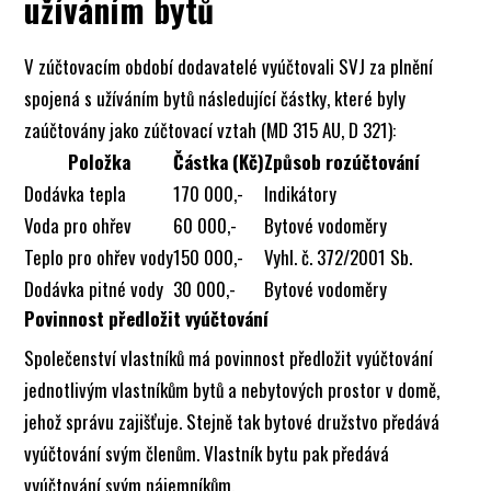
užíváním bytů
V zúčtovacím období dodavatelé vyúčtovali SVJ za plnění
spojená s užíváním bytů následující částky, které byly
zaúčtovány jako zúčtovací vztah (MD 315 AU, D 321):
Položka
Částka (Kč)
Způsob rozúčtování
Dodávka tepla
170 000,-
Indikátory
Voda pro ohřev
60 000,-
Bytové vodoměry
Teplo pro ohřev vody
150 000,-
Vyhl. č. 372/2001 Sb.
Dodávka pitné vody
30 000,-
Bytové vodoměry
Povinnost předložit vyúčtování
Společenství vlastníků má povinnost předložit vyúčtování
jednotlivým vlastníkům bytů a nebytových prostor v domě,
jehož správu zajišťuje. Stejně tak bytové družstvo předává
vyúčtování svým členům. Vlastník bytu pak předává
vyúčtování svým nájemníkům.