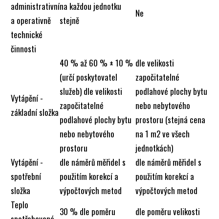
administrativní
na každou jednotku
Ne
a operativně
stejně
technické
činnosti
40 % až 60 % ± 10 %
dle velikosti
(určí poskytovatel
započitatelné
služeb) dle velikosti
podlahové plochy bytu
Vytápění -
započitatelné
nebo nebytového
základní složka
podlahové plochy bytu
prostoru (stejná cena
nebo nebytového
na 1 m2 ve všech
prostoru
jednotkách)
Vytápění -
dle náměrů měřidel s
dle náměrů měřidel s
spotřební
použitím korekcí a
použitím korekcí a
složka
výpočtových metod
výpočtových metod
Teplo
30 % dle poměru
dle poměru velikosti
spotřebované