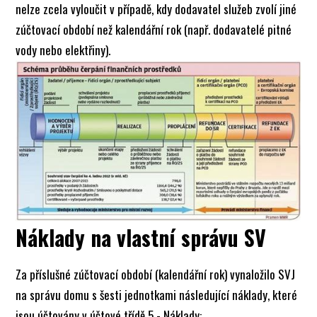
nelze zcela vyloučit v případě, kdy dodavatel služeb zvolí jiné
zúčtovací období než kalendářní rok (např. dodavatelé pitné
vody nebo elektřiny).
Náklady na vlastní správu SV
Za příslušné zúčtovací období (kalendářní rok) vynaložilo SVJ
na správu domu s šesti jednotkami následující náklady, které
jsou účtovány v účtové třídě 5 - Náklady: