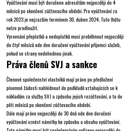
Vyúčtování musí být doručeno adresátům nejpozději do 4
měsíců po skončení zúčtovacího období. Pro vyúčtování za
rok 2023 je nejzazším termínem 30. duben 2024. Tuto lhůtu
nelze prodloužit.
Vyrovnání přeplatků a nedoplatků musí proběhnout nejpozději
do čtyř měsíců ode dne doručení vyúčtování příjemci služeb,
pokud se strany nedohodnou jinak.
Práva členů SVJ a sankce
Členové společenství vlastníků mají právo po předložení
písemné žádosti nahlédnout do podkladů vztahujících se k
nákladům za služby SVJ a způsobu jejich rozúčtování, a to do
pěti měsíců po skončení zúčtovacího období.
Dále mají právo nejpozději do 30 dnů ode dne doručení
vyúčtování vznést námitky ke způsobu a obsahu vyúčtování.
Tyto námitky musí být společenstvím vyřízeny nejpozději do