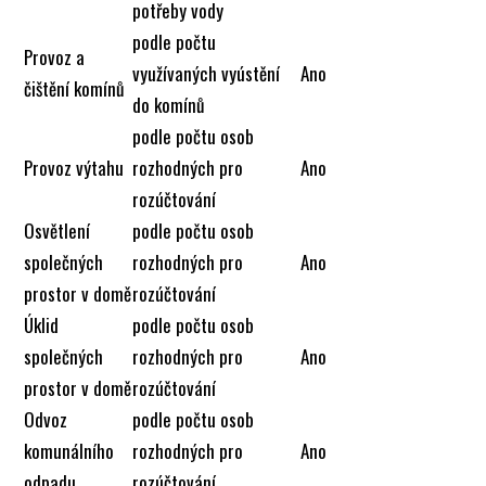
potřeby vody
podle počtu
Provoz a
využívaných vyústění
Ano
čištění komínů
do komínů
podle počtu osob
Provoz výtahu
rozhodných pro
Ano
rozúčtování
Osvětlení
podle počtu osob
společných
rozhodných pro
Ano
prostor v domě
rozúčtování
Úklid
podle počtu osob
společných
rozhodných pro
Ano
prostor v domě
rozúčtování
Odvoz
podle počtu osob
komunálního
rozhodných pro
Ano
odpadu
rozúčtování